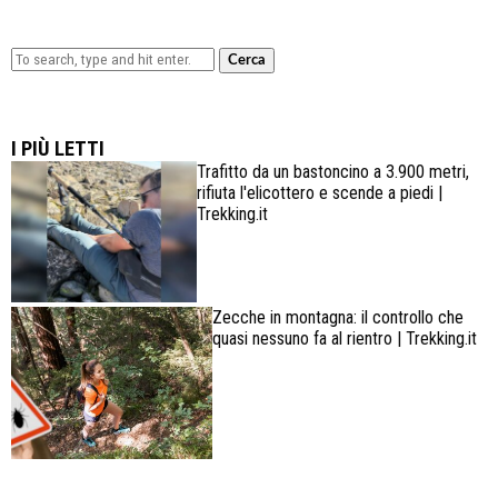
Cerca
Lowa Explorer GTX: la scarpa affidabile, leggera e
confortevole
I PIÙ LETTI
Trafitto da un bastoncino a 3.900 metri,
rifiuta l'elicottero e scende a piedi |
Trekking.it
Zecche in montagna: il controllo che
quasi nessuno fa al rientro | Trekking.it