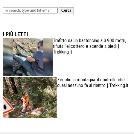
Cerca
Lowa Explorer GTX: la scarpa affidabile, leggera e
confortevole
I PIÙ LETTI
Trafitto da un bastoncino a 3.900 metri,
rifiuta l'elicottero e scende a piedi |
Trekking.it
Zecche in montagna: il controllo che
quasi nessuno fa al rientro | Trekking.it