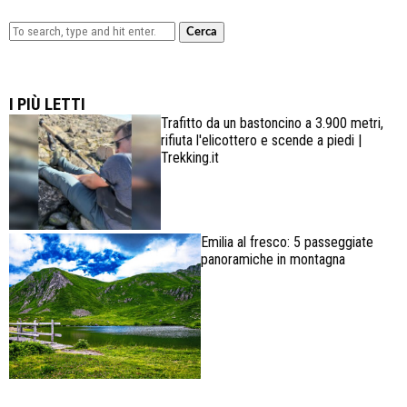
Cerca
Lowa Explorer GTX: la scarpa affidabile, leggera e
confortevole
I PIÙ LETTI
Trafitto da un bastoncino a 3.900 metri,
rifiuta l'elicottero e scende a piedi |
Trekking.it
Emilia al fresco: 5 passeggiate
panoramiche in montagna