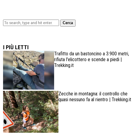
Cerca
Lowa Explorer GTX: la scarpa affidabile, leggera e
confortevole
I PIÙ LETTI
Trafitto da un bastoncino a 3.900 metri,
rifiuta l'elicottero e scende a piedi |
Trekking.it
Zecche in montagna: il controllo che
quasi nessuno fa al rientro | Trekking.it