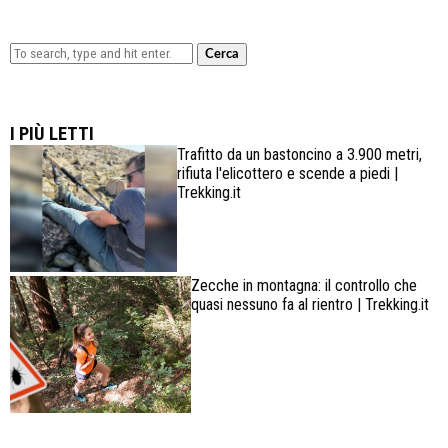
Cerca
Lowa Explorer GTX: la scarpa affidabile, leggera e
confortevole
I PIÙ LETTI
Trafitto da un bastoncino a 3.900 metri,
rifiuta l'elicottero e scende a piedi |
Trekking.it
Zecche in montagna: il controllo che
quasi nessuno fa al rientro | Trekking.it