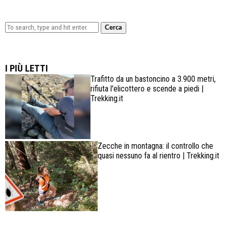
Cerca
Lowa Explorer GTX: la scarpa affidabile, leggera e
confortevole
I PIÙ LETTI
Trafitto da un bastoncino a 3.900 metri,
rifiuta l'elicottero e scende a piedi |
Trekking.it
Zecche in montagna: il controllo che
quasi nessuno fa al rientro | Trekking.it