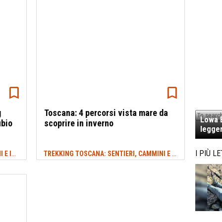
g
Toscana: 4 percorsi vista mare da
Lowa E
ubio
scoprire in inverno
legger
TREKKING VENETO: SENTIERI, CAMMINI E ITINERARI
TREKKING TOSCANA: SENTIERI, CAMMINI E ITINERARI
I PIÙ LE
#VENETO
#TO