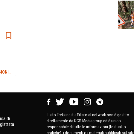
TREKKING ITALIA: CAMMINI ED ESCURSIONI
#VALDESI
Il sito Trekking.it affiliato al network non è gestito
ica di
direttamente da RCS Mediagroup ed è unico
gistrata
responsabile di tutte le informazioni (testuali o
grafiche), i documenti o i materiali pubblicati sul sit