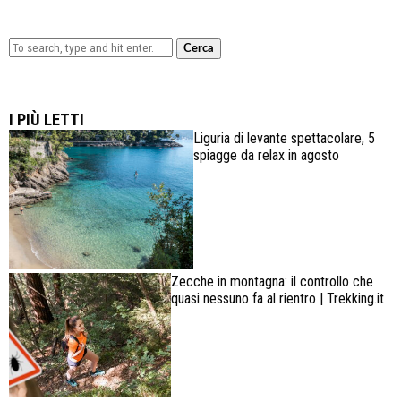
Cerca
Lowa Explorer GTX: la scarpa affidabile, leggera e
confortevole
I PIÙ LETTI
Liguria di levante spettacolare, 5
spiagge da relax in agosto
Zecche in montagna: il controllo che
quasi nessuno fa al rientro | Trekking.it