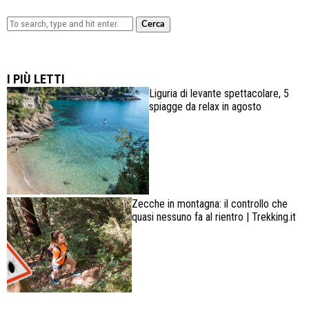
Cerca
Lowa Explorer GTX: la scarpa affidabile, leggera e
confortevole
I PIÙ LETTI
Liguria di levante spettacolare, 5
spiagge da relax in agosto
Zecche in montagna: il controllo che
quasi nessuno fa al rientro | Trekking.it