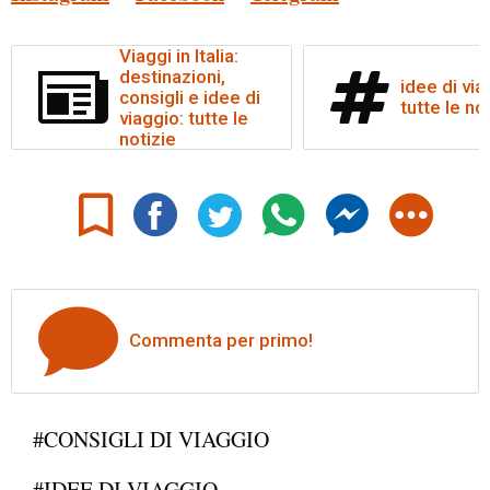
Viaggi in Italia:
destinazioni,
idee di via
consigli e idee di
tutte le no
viaggio: tutte le
notizie
Commenta per primo!
#CONSIGLI DI VIAGGIO
#IDEE DI VIAGGIO