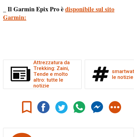
_ Il Garmin Epix Pro è
disponibile sul sito
Garmin:
Attrezzatura da
Trekking: Zaini,
smartwatch
Tende e molto
le notizie
altro: tutte le
notizie