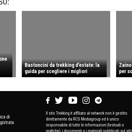
SO:
ione
Bastoncini da trekking d’estate: la
Zaino
guida per scegliere i migliori
per sc
Il sito Trekking.it affiliato al network non è gestito
ica di
direttamente da RCS Mediagroup ed è unico
gistrata
responsabile di tutte le informazioni (testuali o
grafiche), i documenti o i materiali pubblicati sul sit