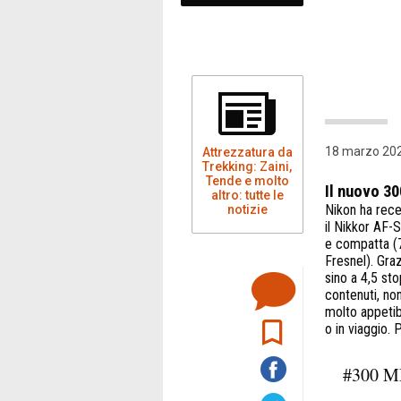
18 marzo 202
Attrezzatura da
Trekking: Zaini,
Tende e molto
Il nuovo 30
altro: tutte le
Nikon ha rece
notizie
il Nikkor AF-
e compatta (7
Fresnel). Gra
sino a 4,5 sto
contenuti, no
molto appetibi
o in viaggio. 
#300 