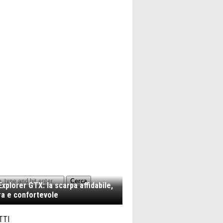
Cerca
xplorer GTX: la scarpa affidabile,
a e confortevole
TTI