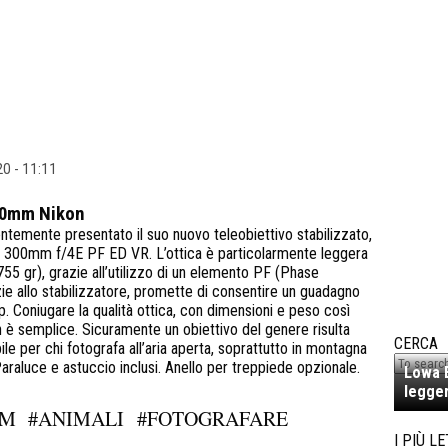
0 - 11:11
0
mm Nikon
ntemente presentato il suo nuovo teleobiettivo stabilizzato,
S 300mm f/4E PF ED VR. L’ottica è particolarmente leggera
55 gr), grazie all’utilizzo di un elemento PF (Phase
zie allo stabilizzatore, promette di consentire un guadagno
p. Coniugare la qualità ottica, con dimensioni e peso così
n è semplice. Sicuramente un obiettivo del genere risulta
CERCA
le per chi fotografa all’aria aperta, soprattutto in montagna
Paraluce e astuccio inclusi. Anello per treppiede opzionale.
Lowa E
legger
MM
#ANIMALI
#FOTOGRAFARE
I PIÙ LE