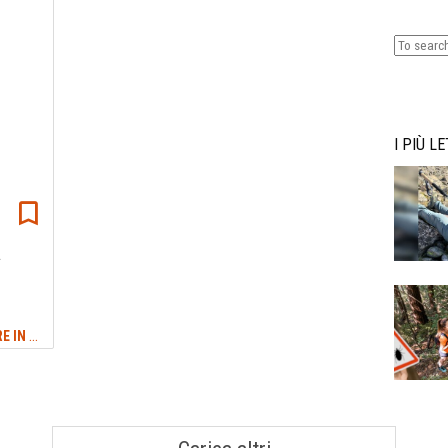
Lowa Ex
leggera
I PIÙ LE
a
VIAGGI: IDEE E CONSIGLI PER VIAGGIARE IN ITALIA E NEL MONDO
#VIRUNGA