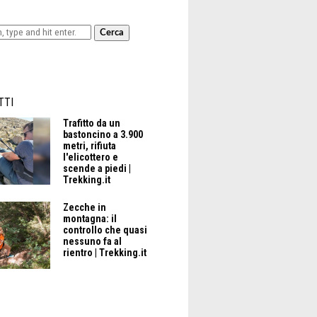
Cerca
plorer GTX: la scarpa affidabile,
 e confortevole
TTI
Trafitto da un
bastoncino a 3.900
metri, rifiuta
l'elicottero e
scende a piedi |
Trekking.it
Zecche in
montagna: il
controllo che quasi
nessuno fa al
rientro | Trekking.it