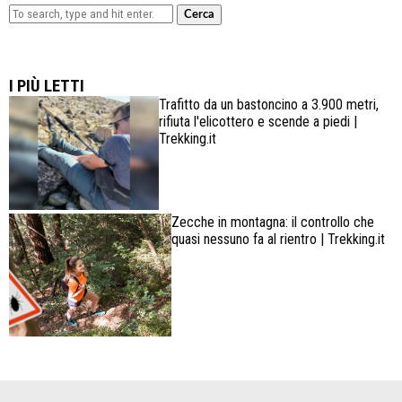
Cerca
Lowa Explorer GTX: la scarpa affidabile, leggera e
confortevole
I PIÙ LETTI
Trafitto da un bastoncino a 3.900 metri,
rifiuta l'elicottero e scende a piedi |
Trekking.it
Zecche in montagna: il controllo che
quasi nessuno fa al rientro | Trekking.it