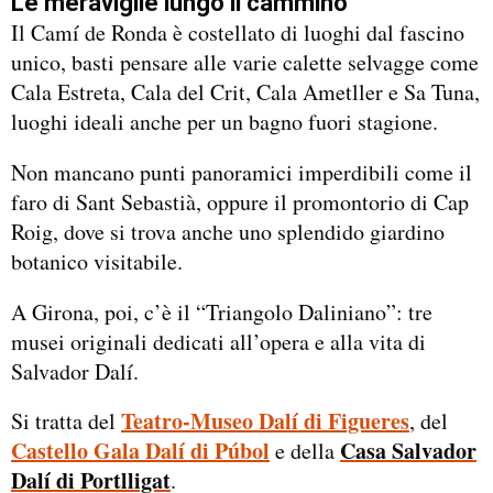
Le meraviglie lungo il cammino
Il Camí de Ronda è costellato di luoghi dal fascino
unico, basti pensare alle varie calette selvagge come
Cala Estreta, Cala del Crit, Cala Ametller e Sa Tuna,
luoghi ideali anche per un bagno fuori stagione.
Non mancano punti panoramici imperdibili come il
faro di Sant Sebastià, oppure il promontorio di Cap
Roig, dove si trova anche uno splendido giardino
botanico visitabile.
A Girona, poi, c’è il “Triangolo Daliniano”: tre
musei originali dedicati all’opera e alla vita di
Salvador Dalí.
Teatro-Museo Dalí di Figueres
Si tratta del
, del
Castello Gala Dalí di Púbol
Casa Salvador
e della
Dalí di Portlligat
.