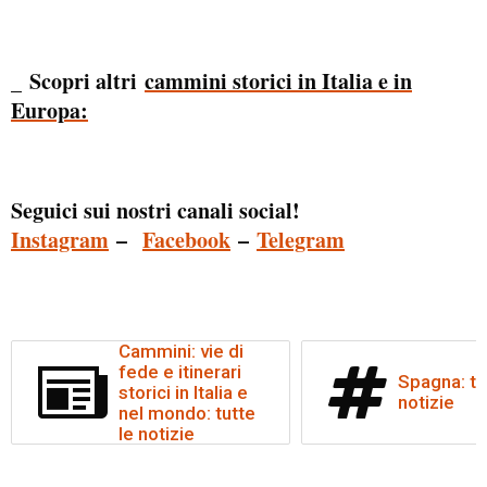
Scopri altri
cammini storici in Italia e in
_
Europa:
Seguici sui nostri canali social!
Instagram
–
Facebook
–
Telegram
Cammini: vie di
fede e itinerari
Spagna: tu
storici in Italia e
notizie
nel mondo: tutte
le notizie