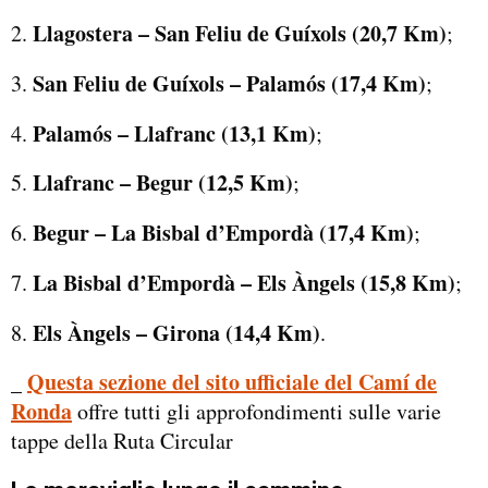
Llagostera – San Feliu de Guíxols (20,7 Km)
;
San Feliu de Guíxols – Palamós (17,4 Km)
;
Palamós – Llafranc (13,1 Km)
;
Llafranc – Begur (12,5 Km)
;
Begur – La Bisbal d’Empordà (17,4 Km)
;
La Bisbal d’Empordà – Els Àngels (15,8 Km)
;
Els Àngels – Girona (14,4 Km)
.
Questa sezione del sito ufficiale del Camí de
_
Ronda
offre tutti gli approfondimenti sulle varie
tappe della Ruta Circular