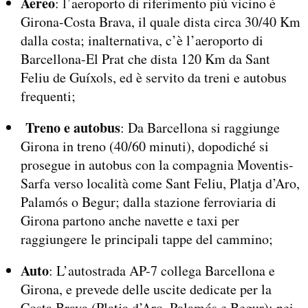
Aereo
: l’aeroporto di riferimento più vicino è
Girona-Costa Brava, il quale dista circa 30/40 Km
dalla costa; inalternativa, c’è l’aeroporto di
Barcellona-El Prat che dista 120 Km da Sant
Feliu de Guíxols, ed è servito da treni e autobus
frequenti;
Treno e autobus
: Da Barcellona si raggiunge
Girona in treno (40/60 minuti), dopodiché si
prosegue in autobus con la compagnia Moventis-
Sarfa verso località come Sant Feliu, Platja d’Aro,
Palamós o Begur; dalla stazione ferroviaria di
Girona partono anche navette e taxi per
raggiungere le principali tappe del cammino;
Auto
: L’autostrada AP-7 collega Barcellona e
Girona, e prevede delle uscite dedicate per la
Costa Brava (Platja d’Aro, Palamós e Begur); nei