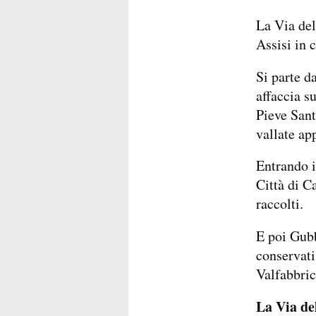
La Via del
Assisi in 
Si parte d
affaccia s
Pieve Sant
vallate ap
Entrando i
Città di Ca
raccolti.
E poi Gubb
conservati 
Valfabbric
La Via de