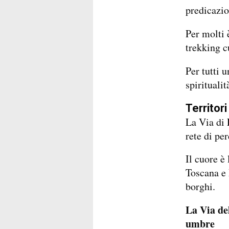
predicazio
Per molti 
trekking c
Per tutti u
spiritualit
Territor
La Via di 
rete di per
Il cuore è
Toscana e 
borghi.
La Via del
umbre