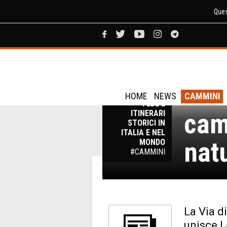
Ques
Via
CAMMINI: VIE DI
HOME
NEWS
CAMMINI
FEDE E
cam
ITINERARI
STORICI IN
ITALIA E NEL
natu
MONDO
#CAMMINI
La Via d
unisce L