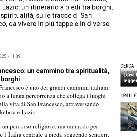
Lazio: un itinerario a piedi tra borghi,
spiritualità, sulle tracce di San
o, da vivere in più tappe e in diverse
025 - 11:09
CERCA
rancesco: un cammino tra spiritualità,
Lowa E
 borghi
legger
Francesco è uno dei grandi cammini italiani:
rio a lunga percorrenza che collega i luoghi
I PIÙ LE
lla vita di San Francesco, attraversando
Umbria e Lazio.
 un percorso religioso, ma un modo per
e l’Italia centrale a piedi, seguendo sentieri,