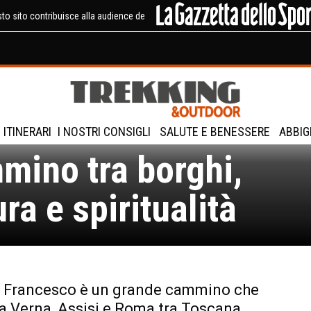
to sito contribuisce alla audience de
 di Francesco: un
ITINERARI
I NOSTRI CONSIGLI
SALUTE E BENESSERE
ABBIG
mino tra borghi,
ra e spiritualità
i Francesco è un grande cammino che
a Verna, Assisi e Roma tra Toscana,