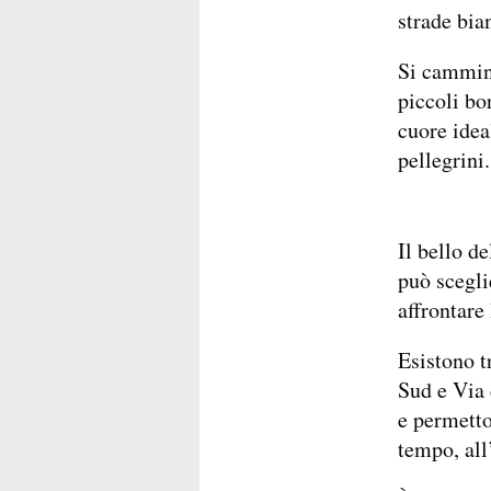
strade bia
Si cammina
piccoli bo
cuore ide
pellegrini.
Il bello de
può scegli
affrontare
Esistono t
Sud e Via 
e permetto
tempo, all