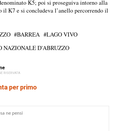
denominato K5; poi si proseguiva intorno alla
o il K7 e si concludeva l’anello percorrendo il
ZZO
#BARREA
#LAGO VIVO
O NAZIONALE D'ABRUZZO
ne
E RISERVATA
a per primo