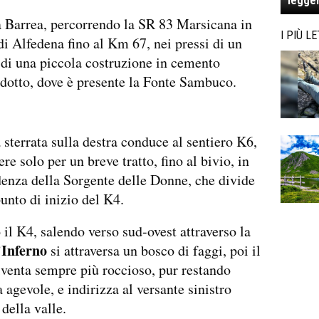
legger
a Barrea, percorrendo la SR 83 Marsicana in
I PIÙ LE
di Alfedena fino al Km 67, nei pressi di un
 di una piccola costruzione in cemento
dotto, dove è presente la Fonte Sambuco.
 sterrata sulla destra conduce al sentiero K6,
re solo per un breve tratto, fino al bivio, in
enza della Sorgente delle Donne, che divide
punto di inizio del K4.
il K4, salendo verso sud-ovest attraverso la
’Inferno
si attraversa un bosco di faggi, poi il
iventa sempre più roccioso, pur restando
 agevole, e indirizza al versante sinistro
della valle.