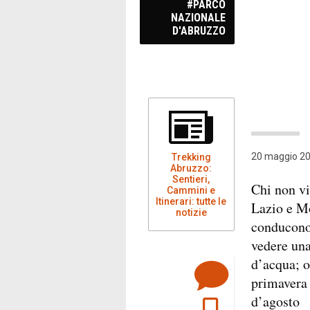
#PARCO
NAZIONALE
D'ABRUZZO
20 maggio 20
Trekking
Abruzzo:
Sentieri,
Chi non vi
Cammini e
Itinerari: tutte le
Lazio e Mo
notizie
conducono 
vedere un
d’acqua; o
primavera 
d’agosto