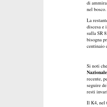
di ammirar
nel bosco.
La restant
discesa e 
sulla SR 8
bisogna pr
centinaio d
Si noti ch
Nazionale
recente, p
seguire de
resti invar
Il K4, nel 