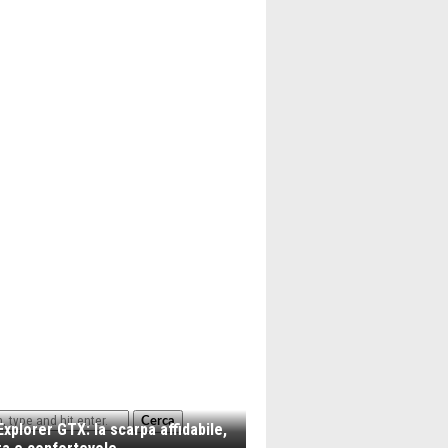
Cerca
xplorer GTX: la scarpa affidabile,