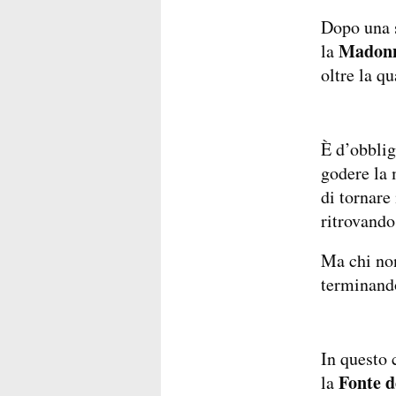
Dopo una s
Madonn
la
oltre la q
È d’obblig
godere la 
di tornare 
ritrovando
Ma chi non
terminando
In questo 
Fonte d
la