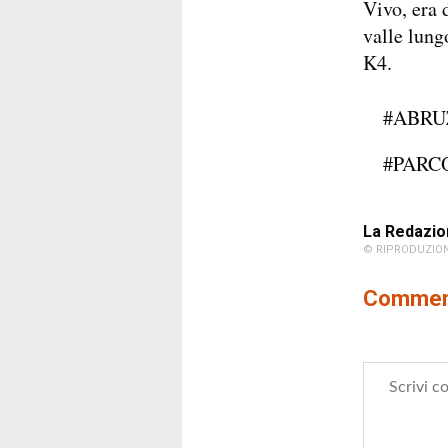
Vivo, era 
valle lung
K4.
#ABRU
#PARC
La Redazio
© RIPRODUZION
Comment