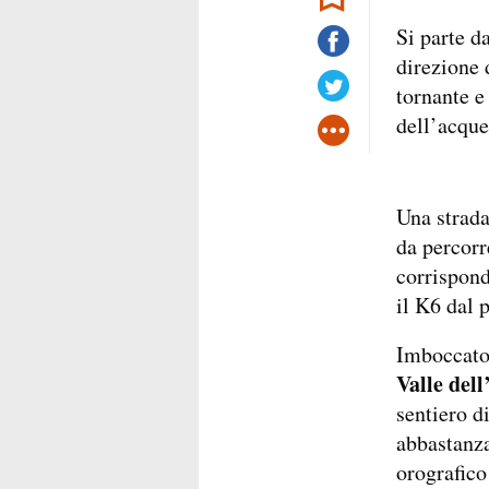
Si parte d
direzione 
tornante e
dell’acque
Una strada
da percorre
corrispond
il K6 dal 
Imboccato 
Valle dell
sentiero d
abbastanza
orografico 