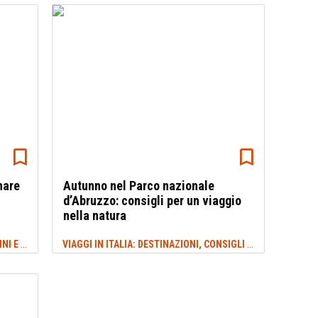
nare
Autunno nel Parco nazionale
d’Abruzzo: consigli per un viaggio
nella natura
TREKKING ABRUZZO: SENTIERI, CAMMINI E ITINERARI
VIAGGI IN ITALIA: DESTINAZIONI, CONSIGLI E IDEE DI VIAGGIO
#VELINO