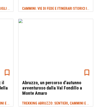
VIAGGI IN ITALIA: DESTINAZIONI, CONSIGLI E IDEE DI VIAGGIO
CAMMINI: VIE DI FEDE E ITINERARI STORICI IN ITALIA E NEL MONDO
#MAJELLA
 il
Abruzzo, un percorso d’autunno
ella
avventuroso dalla Val Fondillo a
Monte Amaro
TREKKING ABRUZZO: SENTIERI, CAMMINI E ITINERARI
TREKKING ABRUZZO: SENTIERI, CAMMINI E ITINERARI
#CAMMINO
#PA