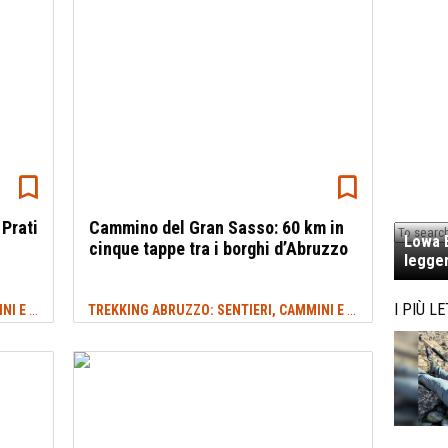
 Prati
Cammino del Gran Sasso: 60 km in
Lowa E
cinque tappe tra i borghi d’Abruzzo
legger
TREKKING ABRUZZO: SENTIERI, CAMMINI E ITINERARI
TREKKING ABRUZZO: SENTIERI, CAMMINI E ITINERARI
I PIÙ LE
#ITINERARI ESTATE
#GR