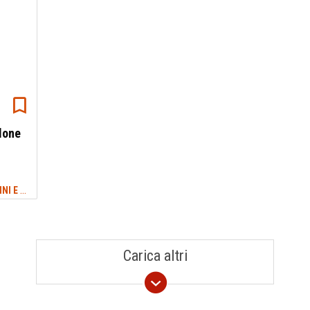
alone
TREKKING ABRUZZO: SENTIERI, CAMMINI E ITINERARI
#GRAN SASSO
Carica altri