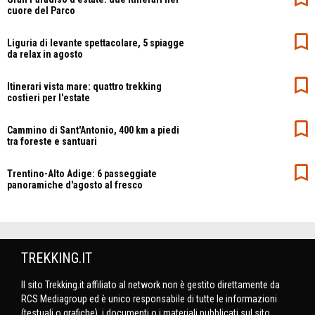
cuore del Parco
Liguria di levante spettacolare, 5 spiagge
da relax in agosto
Itinerari vista mare: quattro trekking
costieri per l'estate
Cammino di Sant'Antonio, 400 km a piedi
tra foreste e santuari
Trentino-Alto Adige: 6 passeggiate
panoramiche d'agosto al fresco
TREKKING.IT
Il sito Trekking.it affiliato al network non è gestito direttamente da
RCS Mediagroup ed è unico responsabile di tutte le informazioni
(testuali o grafiche), i documenti o i materiali pubblicati sul sito