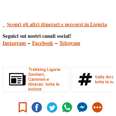
_
Scopri gli altri itinerari e percorsi in Liguria
Seguici sui nostri canali social!
Instagram
–
Facebook
–
Telegram
Trekking Liguria:
Sentieri,
Valle Arros
Cammini e
tutte le no
Itinerari: tutte le
notizie