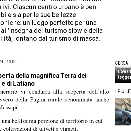
 ulivi. Ciascun centro urbano è ben
bile sia per le sue bellezze
toniche: un luogo perfetto per una
all'insegna del turismo slow e della
ilità, lontano dal turismo di massa.
4 - 10:00
CERCA
Lowa E
perta della magnifica Terra dei
legger
e di Latiano
inerario vi condurrà alla scoperta dell’alto
I PIÙ LE
ovvero della Puglia rurale denominata anche
Messapi.
i una bellissima porzione di territorio in cui
 coltivazioni di uliveti e vigneti.