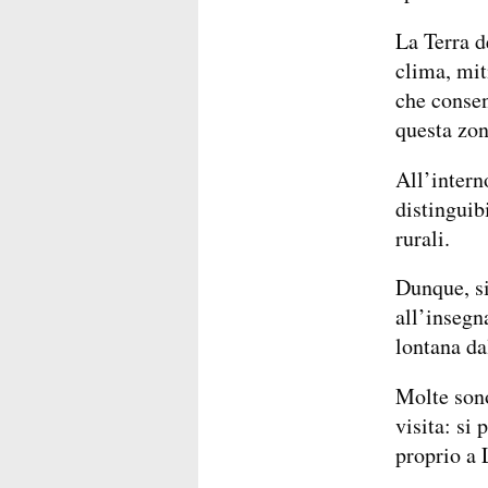
La Terra d
clima, mit
che consent
questa zon
All’intern
distinguib
rurali.
Dunque, si
all’insegn
lontana da
Molte sono
visita: si
proprio a 