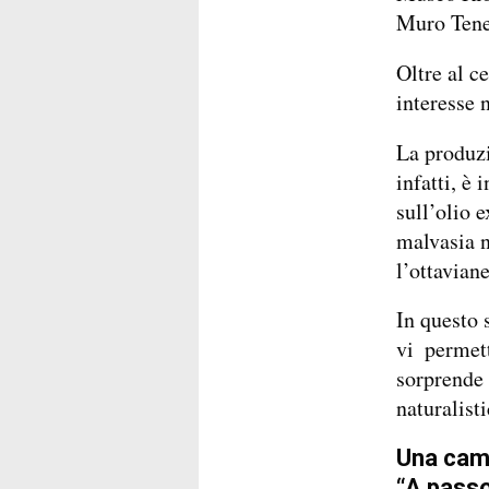
Muro Tene
Oltre al c
interesse 
La produzi
infatti, è 
sull’olio e
malvasia n
l’ottaviane
In questo 
vi permet
sorprend
naturalist
Una camm
“A passo 