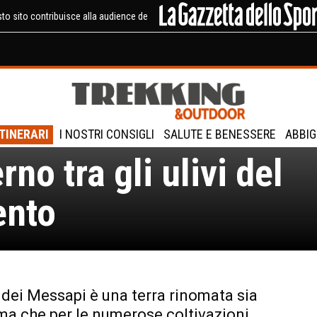
to sito contribuisce alla audience de
ia, Latiano:
minata di fine
ITINERARI
I NOSTRI CONSIGLI
SALUTE E BENESSERE
ABBIG
rno tra gli ulivi del
ento
 dei Messapi è una terra rinomata sia
lima che per le numerose coltivazioni