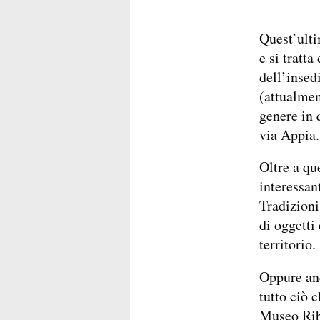
Quest’ulti
e si tratta
dell’inse
(attualmen
genere in 
via Appia.
Oltre a qu
interessan
Tradizioni
di oggetti
territorio.
Oppure anc
tutto ciò 
Museo Ribe