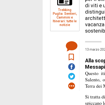
di viti e
Trekking
distingui
Puglia: Sentieri,
architet
Cammini e
Itinerari: tutte le
vacanza 
notizie
sostenib
13 marzo 202
Alla sco
Messapi 
Questo it
Salento, 
Terra dei 
Si tratta d
spiccano le