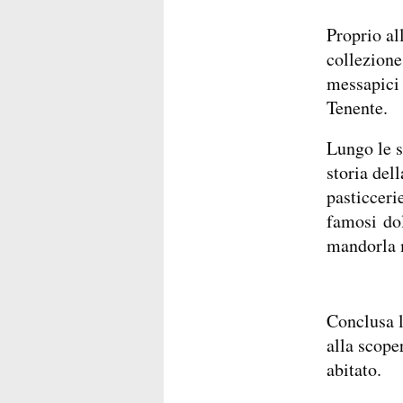
Proprio al
collezione 
messapici 
Tenente.
Lungo le s
storia dell
pasticceri
famosi dol
mandorla m
Conclusa la
alla scope
abitato.