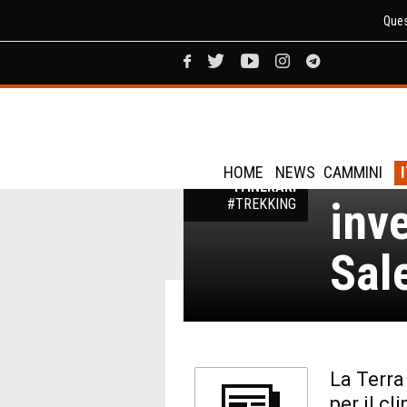
Ques
Pugl
TREKKING
PUGLIA:
cam
SENTIERI,
CAMMINI E
HOME
NEWS
CAMMINI
ITINERARI
inve
#TREKKING
Sal
La Terra
per il c