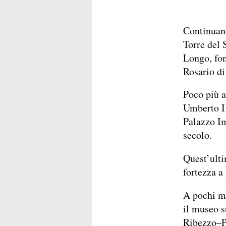
Continuand
Torre del 
Longo, fon
Rosario d
Poco più a
Umberto I 
Palazzo Im
secolo.
Quest’ulti
fortezza a
A pochi me
il museo s
Ribezzo–Pe