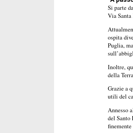
Si parte d
Via Santa
Attualment
ospita dive
Puglia, ma
sull’abbig
Inoltre, q
della Terr
Grazie a q
utili del c
Annesso al
del Santo 
finemente 