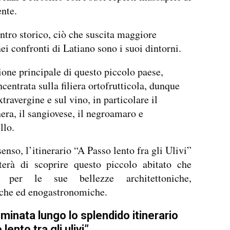
nte.
entro storico, ciò che suscita maggiore
nei confronti di Latiano sono i suoi dintorni.
one principale di questo piccolo paese,
incentrata sulla filiera ortofrutticola, dunque
xtravergine e sul vino, in particolare il
era, il sangiovese, il negroamaro e
llo.
senso, l’itinerario “A Passo lento fra gli Ulivi”
terà di scoprire questo piccolo abitato che
e per le sue bellezze architettoniche,
iche ed enogastronomiche.
inata lungo lo splendido itinerario
lento tra gli ulivi”