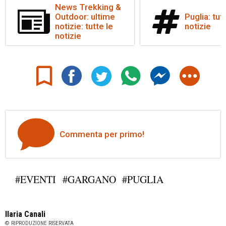
News Trekking &
Outdoor: ultime
Puglia: tut
notizie: tutte le
notizie
notizie
Commenta per primo!
#EVENTI
#GARGANO
#PUGLIA
Ilaria Canali
© RIPRODUZIONE RISERVATA