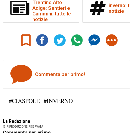
Trentino Alto
inverno: tu
Adige: Sentieri e
notizie
Cammini: tutte le
notizie
Commenta per primo!
#CIASPOLE
#INVERNO
La Redazione
© RIPRODUZIONE RISERVATA
Commenta per primo