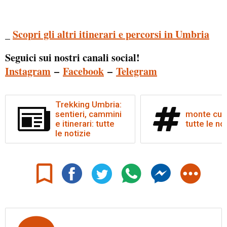
_
Scopri gli altri itinerari e percorsi in Umbria
Seguici sui nostri canali social!
Instagram
–
Facebook
–
Telegram
Trekking Umbria:
sentieri, cammini
monte cuc
e itinerari: tutte
tutte le no
le notizie