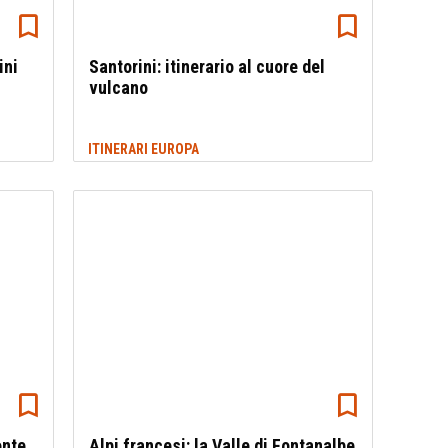
ini
Santorini: itinerario al cuore del
vulcano
ITINERARI EUROPA
onte
Alpi francesi: la Valle di Fontanalbe