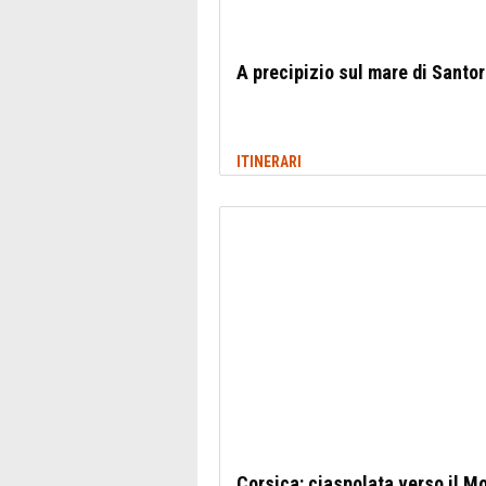
A precipizio sul mare di Santor
ITINERARI
Corsica: ciaspolata verso il M