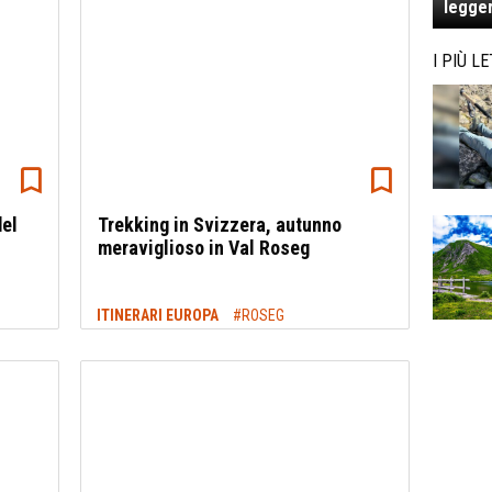
legger
I PIÙ LE
del
Trekking in Svizzera, autunno
meraviglioso in Val Roseg
ITINERARI EUROPA
#ROSEG