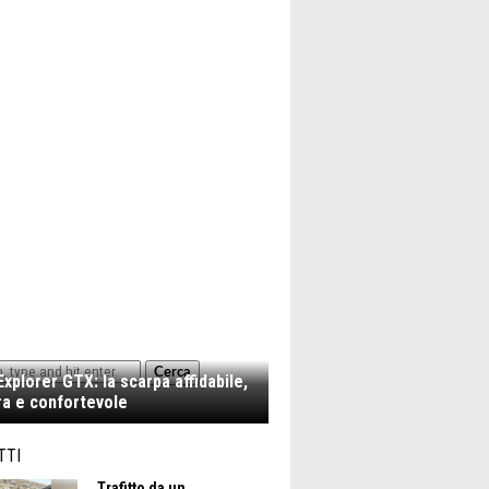
Cerca
xplorer GTX: la scarpa affidabile,
a e confortevole
TTI
Trafitto da un