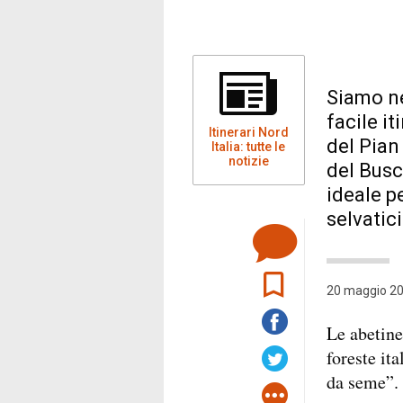
Siamo ne
facile it
Itinerari Nord
del Pian
Italia: tutte le
notizie
del Busc
ideale pe
selvatici
20 maggio 20
Le abetin
foreste it
da seme”.