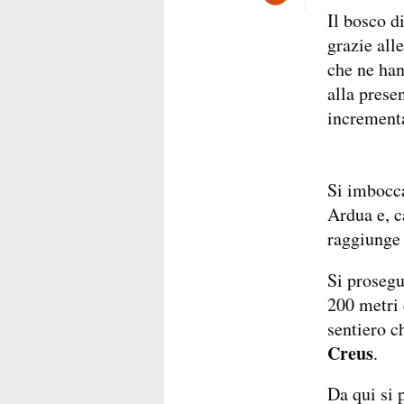
Il bosco d
grazie all
che ne han
alla prese
incrementa
Si imbocca
Ardua e, c
raggiunge
Si prosegu
200 metri e
sentiero c
Creus
.
Da qui si 