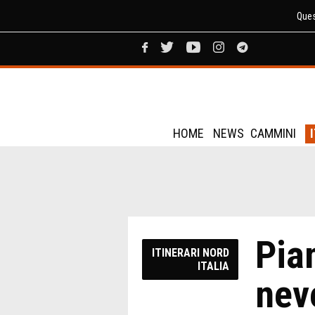
Ques
HOME
NEWS
CAMMINI
Pia
ITINERARI NORD
ITALIA
nev