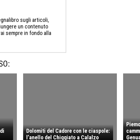
gnalibro sugli articoli,
ggiungere un contenuto
erai sempre in fondo alla
SO:
Piemon
di
Dolomiti del Cadore con le ciaspole:
cammi
l’anello del Chiggiato a Calalzo
Genua