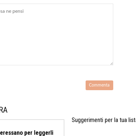
URA
Suggerimenti per la tua list
nteressano per leggerli