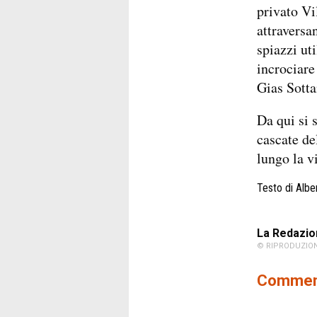
privato Vi
attraversa
spiazzi ut
incrociare 
Gias Sotta
Da qui si 
cascate de
lungo la v
Testo di Albe
La Redazio
© RIPRODUZION
Comment