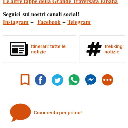
Le altre tappe della Grande Traversata Elbana
Seguici sui nostri canali social!
Instagram
–
Facebook
–
Telegram
Itinerari: tutte le
trekking: t
notizie
notizie
Commenta per primo!