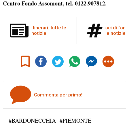
Centro Fondo Assomont, tel. 0122.907812.
Itinerari: tutte le
sci di fond
notizie
le notizie
Commenta per primo!
#BARDONECCHIA
#PIEMONTE