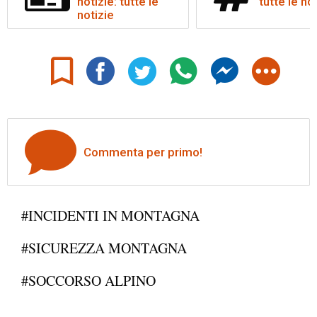
notizie: tutte le
tutte le no
notizie
Commenta per primo!
#INCIDENTI IN MONTAGNA
#SICUREZZA MONTAGNA
#SOCCORSO ALPINO