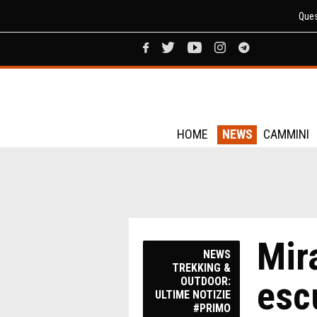
Ques
HOME
NEWS
CAMMINI
Mira
NEWS
TREKKING &
escu
OUTDOOR:
ULTIME NOTIZIE
#PRIMO