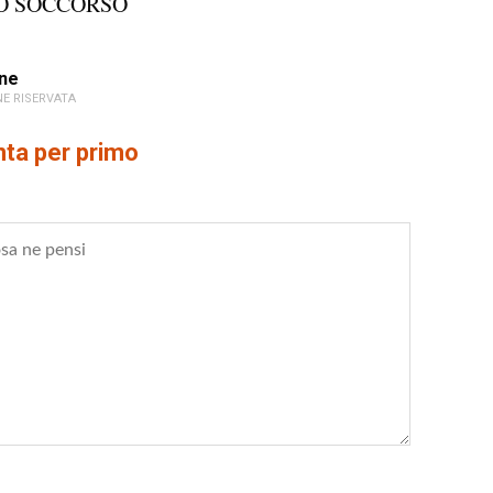
O SOCCORSO
ne
E RISERVATA
a per primo