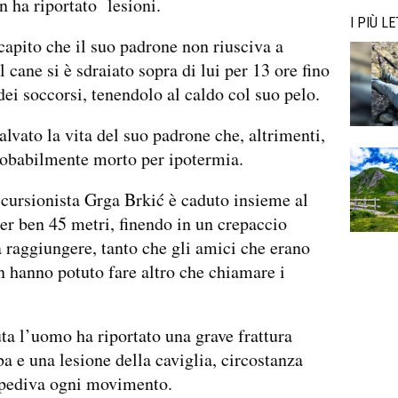
n ha riportato lesioni.
I PIÙ LE
capito che il suo padrone non riusciva a
 cane si è sdraiato sopra di lui per 13 ore fino
 dei soccorsi, tenendolo al caldo col suo pelo.
alvato la vita del suo padrone che, altrimenti,
robabilmente morto per ipotermia.
escursionista Grga Brkić è caduto insieme al
er ben 45 metri, finendo in un crepaccio
da raggiungere, tanto che gli amici che erano
n hanno potuto fare altro che chiamare i
ta l’uomo ha riportato una grave frattura
a e una lesione della caviglia, circostanza
mpediva ogni movimento.