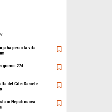
a:
urja ha perso la vita
rum
un giorno: 274
 alta del Cile: Daniele
do
lu in Nepal: nuova
a