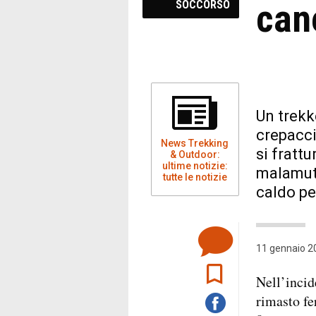
can
SOCCORSO
Un trekk
crepacci
News Trekking
si frattu
& Outdoor:
ultime notizie:
malamute
tutte le notizie
caldo per
11 gennaio 20
Nell’incid
rimasto fe