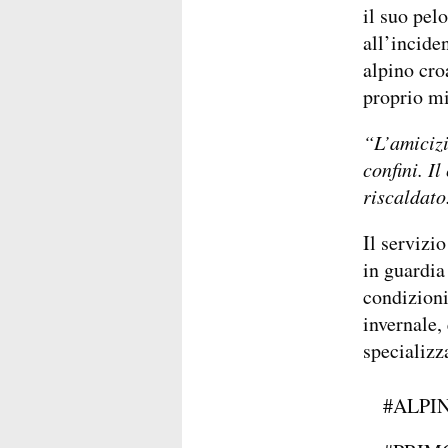
il suo pel
all’incide
alpino cro
proprio mi
“L’amiciz
confini. Il
riscaldato
Il servizi
in guardia 
condizioni 
invernale,
specializz
#ALPI