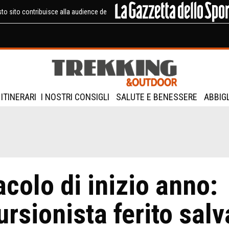
to sito contribuisce alla audience de
ITINERARI
I NOSTRI CONSIGLI
SALUTE E BENESSERE
ABBIG
colo di inizio anno:
rsionista ferito salv