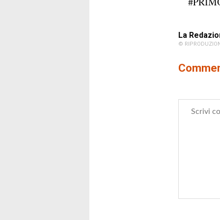
#PRIM
La Redazio
© RIPRODUZION
Comment