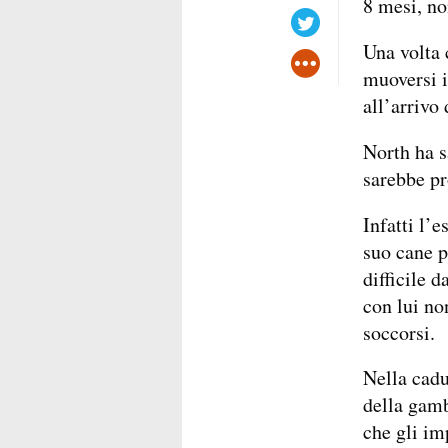
8 mesi, no
Una volta 
muoversi il
all’arrivo
North ha s
sarebbe p
Infatti l’
suo cane p
difficile 
con lui no
soccorsi.
Nella cadu
della gamb
che gli i