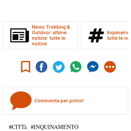
News Trekking &
Outdoor: ultime
Inquiname
notizie: tutte le
tutte le no
notizie
Commenta per primo!
#CITTà
#INQUINAMENTO