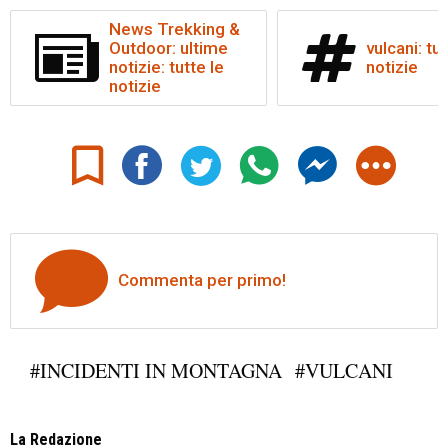
News Trekking &
Outdoor: ultime
vulcani: tut
notizie: tutte le
notizie
notizie
Commenta per primo!
#INCIDENTI IN MONTAGNA
#VULCANI
La Redazione