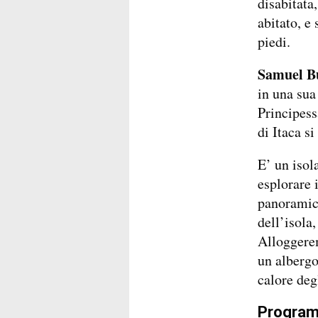
disabitata
abitato, e
piedi.
Samuel B
in una sua
Principess
di Itaca s
E’ un isol
esplorare 
panoramici
dell’isola
Alloggere
un albergo
calore degl
Progra