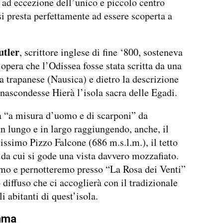
, ad eccezione dell’unico e piccolo centro
 si presta perfettamente ad essere scoperta a
utler
, scrittore inglese di fine ‘800, sosteneva
 opera che l’Odissea fosse stata scritta da una
a trapanese (Nausica) e dietro la descrizione
i nascondesse Hierà l’isola sacra delle Egadi.
a “a misura d’uomo e di scarponi” da
in lungo e in largo raggiungendo, anche, il
ssimo Pizzo Falcone (686 m.s.l.m.), il tetto
, da cui si gode una vista davvero mozzafiato.
mo e pernotteremo presso “La Rosa dei Venti”
 diffuso che ci accoglierà con il tradizionale
i abitanti di quest’isola.
mma