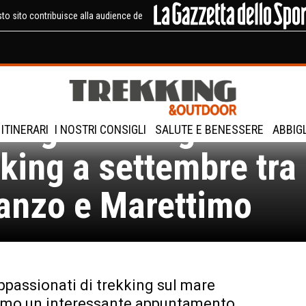
to sito contribuisce alla audience de
e Egadi: Tre giorni di
ITINERARI
I NOSTRI CONSIGLI
SALUTE E BENESSERE
ABBIG
kking a settembre tra
anzo e Marettimo
appassionati di trekking sul mare
amo un interessante appuntamento