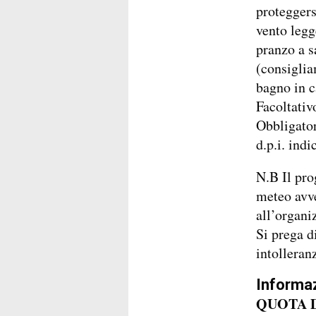
proteggers
vento legg
pranzo a s
(consiglia
bagno in c
Facoltativ
Obbligator
d.p.i. ind
N.B Il pro
meteo avve
all’organi
Si prega d
intolleran
Informaz
QUOTA D