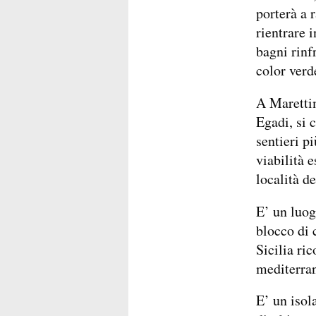
porterà a 
rientrare 
bagni rinfr
color verd
A Marettim
Egadi, si 
sentieri pi
viabilità e
località de
E’ un luog
blocco di 
Sicilia ri
mediterran
E’ un isol