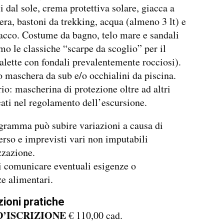
i dal sole, crema protettiva solare, giacca a
era, bastoni da trekking, acqua (almeno 3 lt) e
acco. Costume da bagno, telo mare e sandali
mo le classiche “scarpe da scoglio” per il
alette con fondali prevalentemente rocciosi).
o maschera da sub e/o occhialini da piscina.
io: mascherina di protezione oltre ad altri
icati nel regolamento dell’escursione.
gramma può subire variazioni a causa di
rso e imprevisti vari non imputabili
zzazione.
i comunicare eventuali esigenze o
ze alimentari.
ioni pratiche
’ISCRIZIONE
€ 110,00 cad.