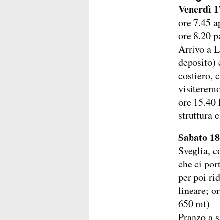
Venerdì 1
ore 7.45 a
ore 8.20 p
Arrivo a L
deposito) 
costiero, 
visiteremo
ore 15.40 
struttura 
Sabato 18
Sveglia, c
che ci por
per poi ri
lineare; o
650 mt)
Pranzo a s