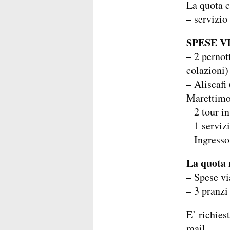
La quota 
– servizio
SPESE V
– 2 pernot
colazioni)
– Aliscaf
Marettimo
– 2 tour i
– 1 servizi
– Ingress
La quota
– Spese vi
– 3 pranzi
E’ richies
mail