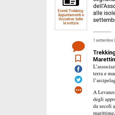
dell'Ass
Eventi Trekking:
alle iso
Appuntamenti e
settembre
Iniziative: tutte
le notizie
1 settembre 
Trekking
Marettim
L’associaz
terra e ma
l’arcipela
A Levanzo
degli appr
da secoli a
marittime,