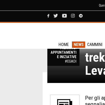
Ques
Isol
EVENTI
HOME
NEWS
CAMMINI
TREKKING:
tre
APPUNTAMENTI
E INIZIATIVE
#EGADI
Lev
Per gli 
segnali