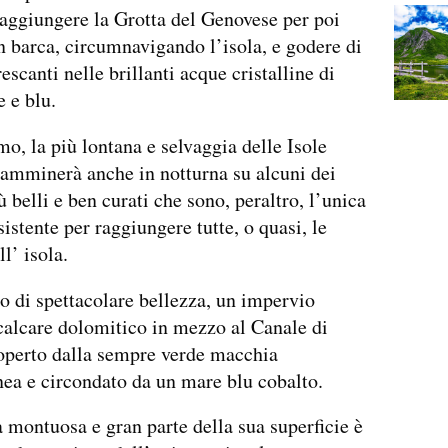
raggiungere la Grotta del Genovese per poi
in barca, circumnavigando l’isola, e godere di
escanti nelle brillanti acque cristalline di
e e blu.
o, la più lontana e selvaggia delle Isole
camminerà anche in notturna su alcuni dei
ù belli e ben curati che sono, peraltro, l’unica
sistente per raggiungere tutte, o quasi, le
ll’ isola.
o di spettacolare bellezza, un impervio
calcare dolomitico in mezzo al Canale di
coperto dalla sempre verde macchia
ea e circondato da un mare blu cobalto.
a montuosa e gran parte della sua superficie è