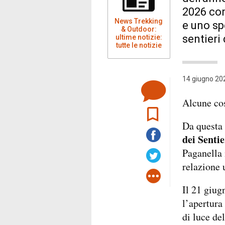
2026 con
News Trekking
e uno sp
& Outdoor:
sentieri
ultime notizie:
tutte le notizie
14 giugno 202
Alcune co
Da questa 
dei Sentie
Paganella 
relazione
Il 21 giug
l’apertura
di luce de