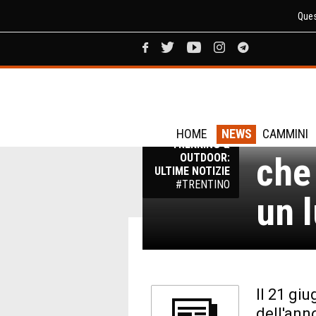
Ques
Orme
NEWS
HOME
NEWS
CAMMINI
TREKKING &
che
OUTDOOR:
ULTIME NOTIZIE
#TRENTINO
un 
Il 21 giu
dell'ann