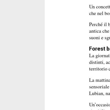
Un concett
che nel bo
Perché il 
antica che 
suoni e sg
Forest b
La giornat
distinti, 
territorio
La mattina
sensoriale
Lubian, na
Un’occasio