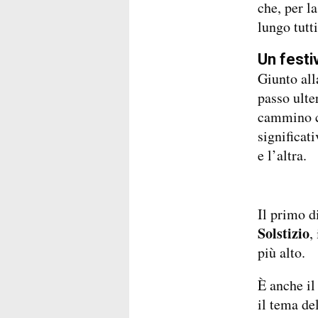
che, per l
lungo tutti
Un festi
Giunto all
passo ulte
cammino c
significati
e l’altra.
Il primo d
Solstizio
,
più alto.
È anche il
il tema de