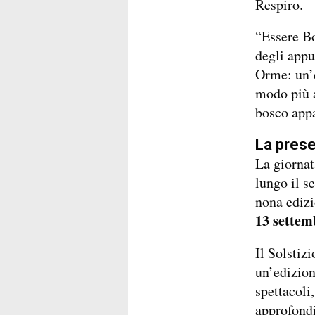
Respiro.
“Essere Bo
degli appu
Orme: un’e
modo più a
bosco appa
La prese
La giorna
lungo il se
nona ediz
13 settem
Il Solstizi
un’edizion
spettacoli
approfondi