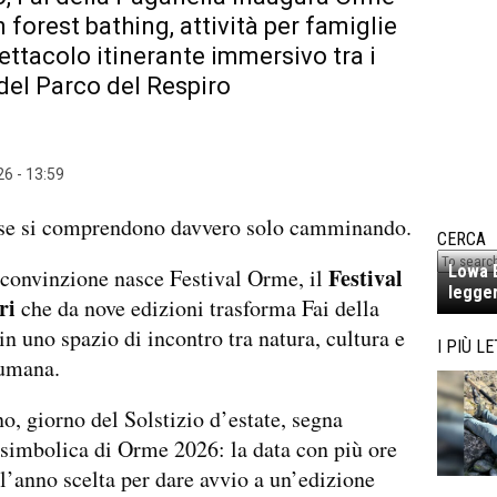
 forest bathing, attività per famiglie
ettacolo itinerante immersivo tra i
 del Parco del Respiro
6 - 13:59
se si comprendono davvero solo camminando.
CERCA
Lowa E
Festival
convinzione nasce Festival Orme, il
legger
ri
che da nove edizioni trasforma Fai della
in uno spazio di incontro tra natura, cultura e
I PIÙ LE
 umana.
no, giorno del Solstizio d’estate, segna
 simbolica di Orme 2026: la data con più ore
ll’anno scelta per dare avvio a un’edizione