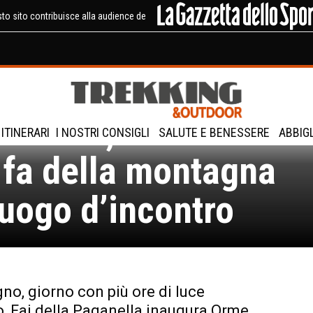
to sito contribuisce alla audience de
 2026, il festival
ITINERARI
I NOSTRI CONSIGLI
SALUTE E BENESSERE
ABBIG
 fa della montagna
luogo d’incontro
gno, giorno con più ore di luce
o, Fai della Paganella inaugura Orme