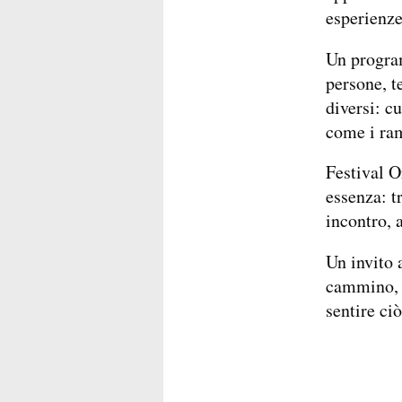
esperienze
Un program
persone, t
diversi: c
come i ram
Festival O
essenza: t
incontro, 
Un invito a
cammino, p
sentire ci