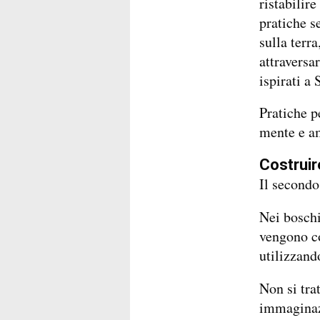
ristabilire
pratiche s
sulla terra
attraversa
ispirati a
Pratiche p
mente e am
Costruire
Il secondo
Nei bosch
vengono co
utilizzand
Non si tra
immaginazi