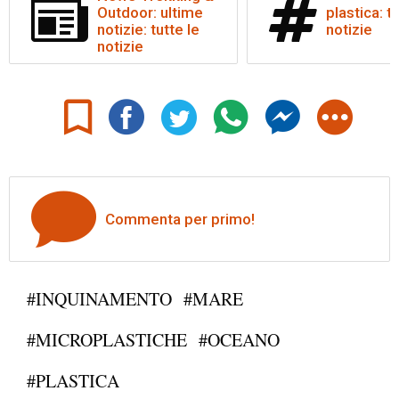
Outdoor: ultime
plastica: tu
notizie: tutte le
notizie
notizie
Commenta per primo!
#INQUINAMENTO
#MARE
#MICROPLASTICHE
#OCEANO
#PLASTICA