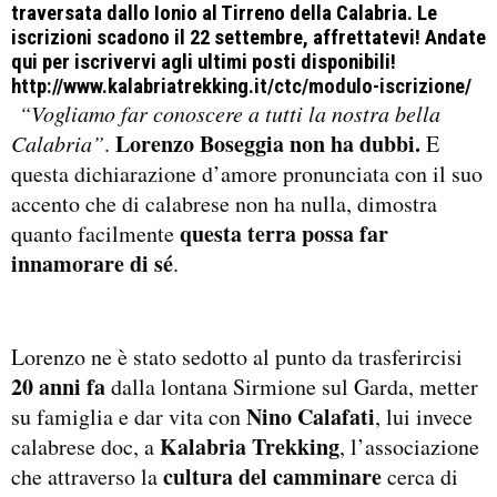
traversata dallo Ionio al Tirreno della Calabria.
Le
iscrizioni scadono il 22 settembre, affrettatevi! Andate
qui per iscrivervi agli ultimi posti disponibili!
http://www.kalabriatrekking.it/ctc/modulo-iscrizione/
“Vogliamo far conoscere a tutti la nostra bella
Lorenzo Boseggia non ha dubbi.
Calabria”
.
E
questa dichiarazione d’amore pronunciata con il suo
accento che di calabrese non ha nulla, dimostra
questa terra possa far
quanto facilmente
innamorare di sé
.
Lorenzo ne è stato sedotto al punto da trasferircisi
20 anni fa
dalla lontana Sirmione sul Garda, metter
Nino Calafati
su famiglia e dar vita con
, lui invece
Kalabria Trekking
calabrese doc, a
, l’associazione
cultura del camminare
che attraverso la
cerca di