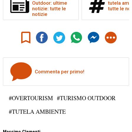
Outdoor: ultime
tutela amb
notizie: tutte le
tutte le no
notizie
Commenta per primo!
#OVERTOURISM
#TURISMO OUTDOOR
#TUTELA AMBIENTE
Massimo Clementi