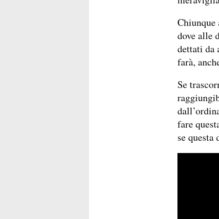
Chiunque 
dove alle d
dettati da
farà, anche
Se trascor
raggiungib
dall’ordin
fare ques
se questa 