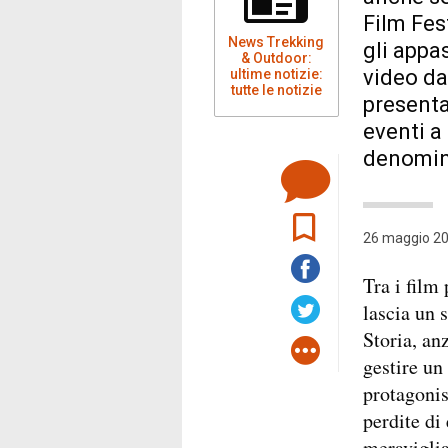
Film Fes
News Trekking
gli appa
& Outdoor:
video da
ultime notizie:
tutte le notizie
presentaz
eventi a
denomina
26 maggio 20
Tra i film
lascia un 
Storia, an
gestire un 
protagonis
perdite di
meraviglia