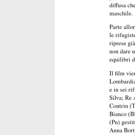
diffusa ch
maschile.
Parte allo
le rifugis
riprese gi
non dare u
equilibri 
Il film vie
Lombardia,
e in sei r
Silva; Re 
Contrin (T
Bianco (Bl
(Pn) gesti
Anna Borto