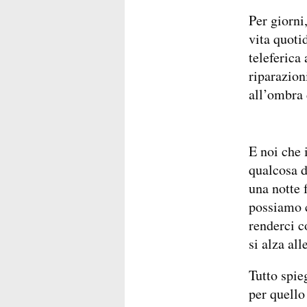
Per giorni
vita quoti
teleferica
riparazion
all’ombra 
E noi che 
qualcosa d
una notte 
possiamo c
renderci c
si alza all
Tutto spie
per quello