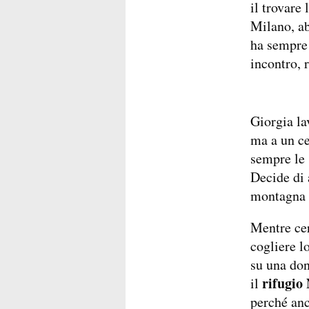
il trovare 
Milano, ab
ha sempre 
incontro, 
Giorgia la
ma a un ce
sempre le 
Decide di 
montagna n
Mentre cerc
cogliere l
su una don
rifugio
il
perché anc