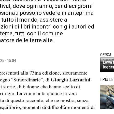
tival, dove ogni anno, per dieci giorni
ssionati possono vedere in anteprima
 tutto il mondo, assistere a
ioni di libri incontri con gli autori ed
 tema, tutti con il comune
tore delle terre alte.
CERCA
25 - 15:04
Lowa E
legger
 presentati alla 73ma edizione, sicuramente
Giorgia Lazzarini
segno “Straordinarie”, di
.
I PIÙ LE
zi storie, di 6 donne che hanno scelto di
rifugio. La vita in alta quota è la vera
ta di questo racconto, che ne mostra, senza
 equilibrio, momenti di difficoltà e momenti di
.