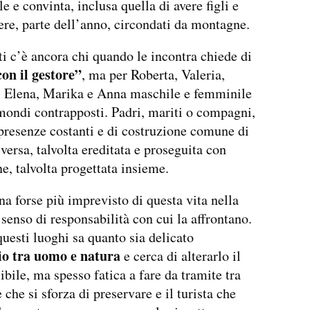
e e convinta, inclusa quella di avere figli e
cere, parte dell’anno, circondati da montagne.
nti c’è ancora chi quando le incontra chiede di
on il gestore”
, ma per Roberta, Valeria,
, Elena, Marika e Anna maschile e femminile
ondi contrapposti. Padri, mariti o compagni,
 presenze costanti e di costruzione comune di
iversa, talvolta ereditata e proseguita con
e, talvolta progettata insieme.
ena forse più imprevisto di questa vita nella
 senso di responsabilità con cui la affrontano.
questi luoghi sa quanto sia delicato
rio tra uomo e natura
e cerca di alterarlo il
bile, ma spesso fatica a fare da tramite tra
che si sforza di preservare e il turista che