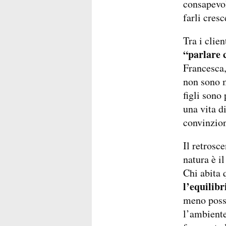
consapevol
farli cres
Tra i clie
“parlare c
Francesca
non sono m
figli sono
una vita d
convinzion
Il retrosc
natura è il
Chi abita 
l’equilib
meno possi
l’ambiente 