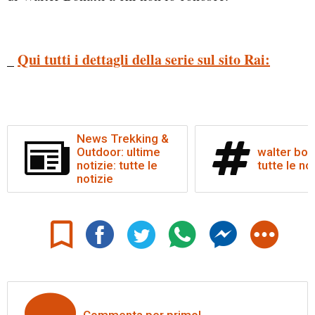
Qui tutti i dettagli della serie sul sito Rai:
_
News Trekking &
Outdoor: ultime
walter bona
notizie: tutte le
tutte le no
notizie
Commenta per primo!