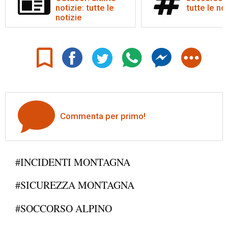
notizie: tutte le
tutte le no
notizie
Commenta per primo!
#INCIDENTI MONTAGNA
#SICUREZZA MONTAGNA
#SOCCORSO ALPINO