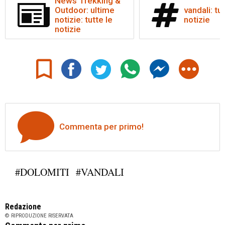
News Trekking &
Outdoor: ultime
vandali: tut
notizie: tutte le
notizie
notizie
Commenta per primo!
#DOLOMITI
#VANDALI
Redazione
© RIPRODUZIONE RISERVATA