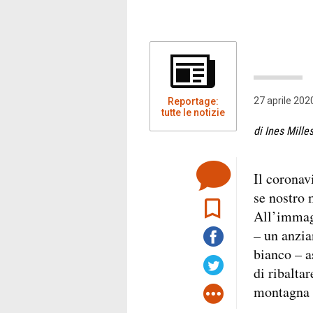
27 aprile 202
Reportage:
tutte le notizie
di Ines Milles
Il coronav
se nostro 
All’immagi
– un anzia
bianco – a
di ribalta
montagna e