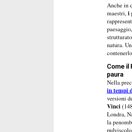
Anche in q
i 
maestri,
rappresent
paesaggio,
strutturat
natura. Un
contenerlo
Come il 
paura
Nella pre
in tempi 
versioni d
Vinci
(148
Londra, Na
la penombr
pulviscolo,