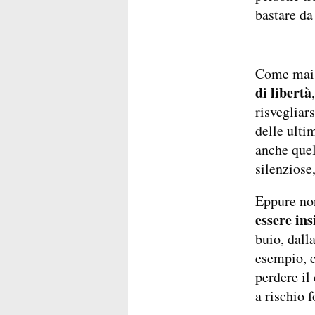
bastare da 
Come mai 
di libertà
risvegliar
delle ultim
anche quel
silenziose
Eppure no
essere ins
buio, dall
esempio, c
perdere il
a rischio f