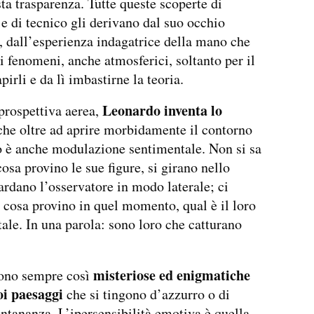
ta trasparenza. Tutte queste scoperte di
 e di tecnico gli derivano dal suo occhio
o, dall’esperienza indagatrice della mano che
i fenomeni, anche atmosferici, soltanto per il
pirli e da lì imbastirne la teoria.
Leonardo inventa lo
 prospettiva aerea,
 che oltre ad aprire morbidamente il contorno
o è anche modulazione sentimentale. Non si sa
osa provino le sue figure, si girano nello
ardano l’osservatore in modo laterale; ci
cosa provino in quel momento, qual è il loro
le. In una parola: sono loro che catturano
misteriose ed enigmatiche
iono sempre così
oi paesaggi
che si tingono d’azzurro o di
ontananza. L’ipersensibilità emotiva è quella