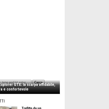
Cerca
xplorer GTX: la scarpa affidabile,
a e confortevole
TTI
Trafitto da un