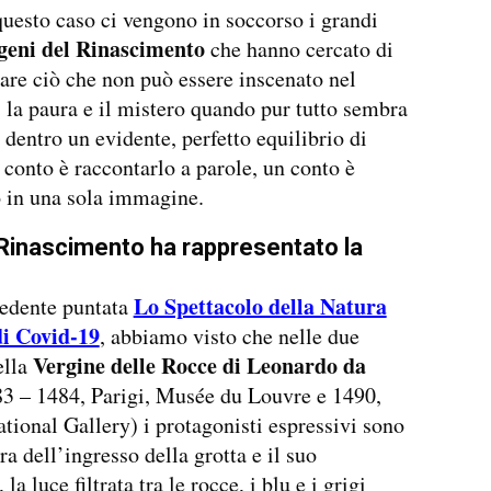
uesto caso ci vengono in soccorso i grandi
geni del Rinascimento
che hanno cercato di
are ciò che non può essere inscenato nel
 la paura e il mistero quando pur tutto sembra
o dentro un evidente, perfetto equilibrio di
 conto è raccontarlo a parole, un conto è
 in una sola immagine.
Rinascimento ha rappresentato la
Lo Spettacolo della Natura
cedente puntata
di Covid-19
, abbiamo visto che nelle due
Vergine delle Rocce di Leonardo da
ella
3 – 1484, Parigi, Musée du Louvre e 1490,
tional Gallery) i protagonisti espressivi sono
a dell’ingresso della grotta e il suo
 la luce filtrata tra le rocce, i blu e i grigi