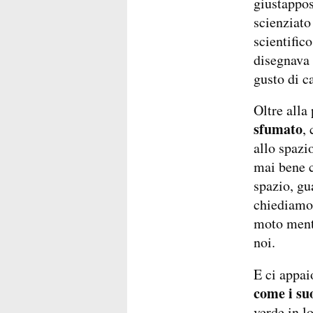
giustappos
scienziato
scientific
disegnava 
gusto di ca
Oltre alla
sfumato
,
allo spazi
mai bene c
spazio, gu
chiediamo 
moto menta
noi.
E ci appa
come i su
verde in l