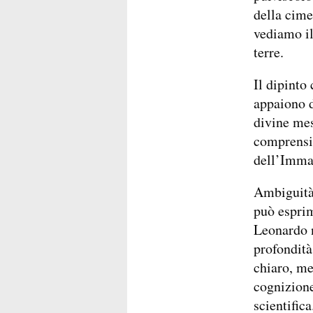
della cime
vediamo il
terre.
Il dipinto
appaiono d
divine mes
comprensib
dell’Imma
Ambiguità,
può esprim
Leonardo n
profondità
chiaro, me
cognizione
scientifica