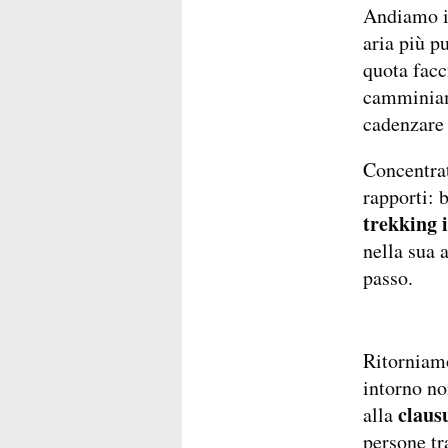
Andiamo i
aria più pu
quota facc
camminiamo
cadenzare 
Concentrat
rapporti: b
trekking 
nella sua 
passo.
Ritorniamo
intorno no
claus
alla
persone tra