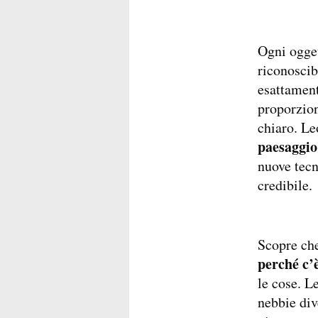
Ogni ogget
riconoscibi
esattament
proporziona
chiaro. Le
paesaggio
nuove tecn
credibile.
Scopre che
perché c’è
le cose. L
nebbie div