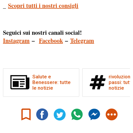
Scopri tutti i nostri consigli
_
Seguici sui nostri canali social!
Instagram
–
Facebook
–
Telegram
Salute e
rivoluzione
Benessere: tutte
passi: tutt
le notizie
notizie