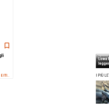
gli
Lowa E
legger
TREKKING SICILIA: SENTIERI, CAMMINI E ITINERARI
I PIÙ LE
#SICILIA