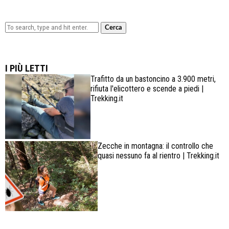
Cerca
Lowa Explorer GTX: la scarpa affidabile, leggera e
confortevole
I PIÙ LETTI
Trafitto da un bastoncino a 3.900 metri,
rifiuta l'elicottero e scende a piedi |
Trekking.it
Zecche in montagna: il controllo che
quasi nessuno fa al rientro | Trekking.it