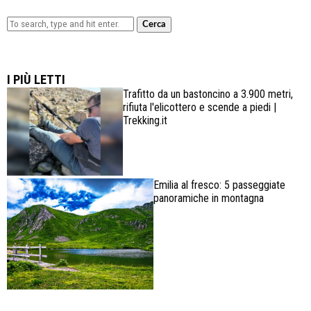
Cerca
Lowa Explorer GTX: la scarpa affidabile, leggera e
confortevole
I PIÙ LETTI
Trafitto da un bastoncino a 3.900 metri,
rifiuta l'elicottero e scende a piedi |
Trekking.it
Emilia al fresco: 5 passeggiate
panoramiche in montagna