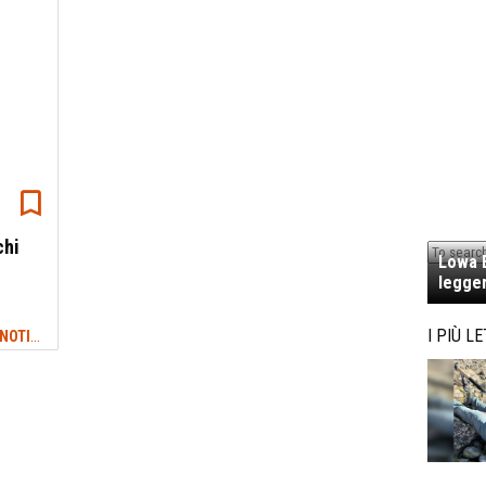
chi
Lowa E
legger
NEWS TREKKING & OUTDOOR: ULTIME NOTIZIE
I PIÙ LE
#VALANGHE