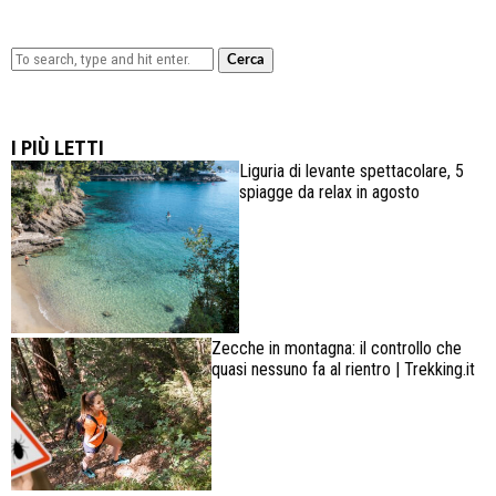
Cerca
Lowa Explorer GTX: la scarpa affidabile, leggera e
confortevole
I PIÙ LETTI
Liguria di levante spettacolare, 5
spiagge da relax in agosto
Zecche in montagna: il controllo che
quasi nessuno fa al rientro | Trekking.it