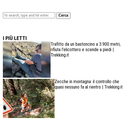
Cerca
Lowa Explorer GTX: la scarpa affidabile, leggera e
confortevole
I PIÙ LETTI
Trafitto da un bastoncino a 3.900 metri,
rifiuta l'elicottero e scende a piedi |
Trekking.it
Zecche in montagna: il controllo che
quasi nessuno fa al rientro | Trekking.it