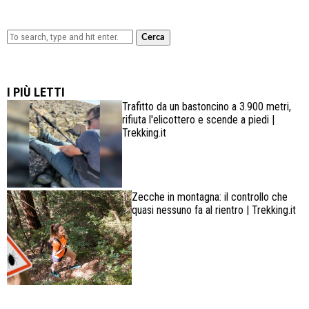
Cerca
Lowa Explorer GTX: la scarpa affidabile, leggera e
confortevole
I PIÙ LETTI
Trafitto da un bastoncino a 3.900 metri,
rifiuta l'elicottero e scende a piedi |
Trekking.it
Zecche in montagna: il controllo che
quasi nessuno fa al rientro | Trekking.it