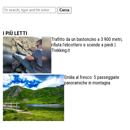
Cerca
Lowa Explorer GTX: la scarpa affidabile, leggera e
confortevole
I PIÙ LETTI
Trafitto da un bastoncino a 3.900 metri,
rifiuta l'elicottero e scende a piedi |
Trekking.it
Emilia al fresco: 5 passeggiate
panoramiche in montagna